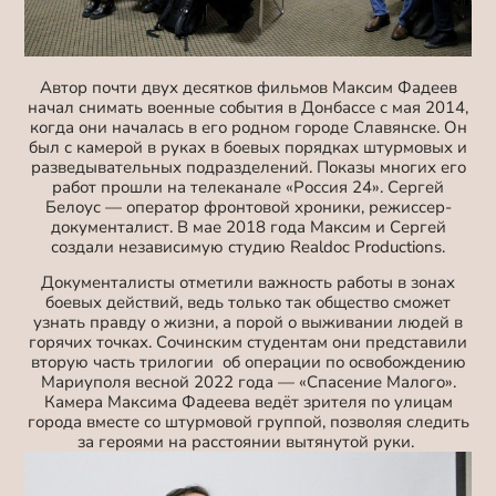
Автор почти двух десятков фильмов Максим Фадеев
начал снимать военные события в Донбассе с мая 2014,
когда они началась в его родном городе Славянске. Он
был с камерой в руках в боевых порядках штурмовых и
разведывательных подразделений. Показы многих его
работ прошли на телеканале «Россия 24». Сергей
Белоус — оператор фронтовой хроники, режиссер-
документалист. В мае 2018 года Максим и Сергей
создали независимую студию Realdoc Productions.
Документалисты отметили важность работы в зонах
боевых действий, ведь только так общество сможет
узнать правду о жизни, а порой о выживании людей в
горячих точках. Сочинским студентам они представили
вторую часть трилогии об операции по освобождению
Мариуполя весной 2022 года — «Спасение Малого».
Камера Максима Фадеева ведёт зрителя по улицам
города вместе со штурмовой группой, позволяя следить
за героями на расстоянии вытянутой руки.