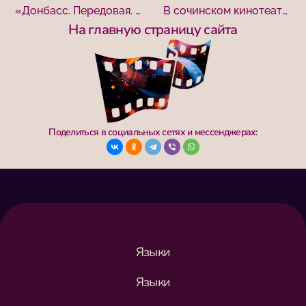
«Донбасс. Передовая. Казаки»: мировая премьера документального фильма Валерия Тимощенко прошла в Сочи
В сочинском кинотеатре «Родина» председатель жюри Национального конкурса Сергей Дебижев представил свой фильм «Крест»
На главную страницу сайта
Поделиться в социальных сетях и мессенджерах:
Языки
Языки