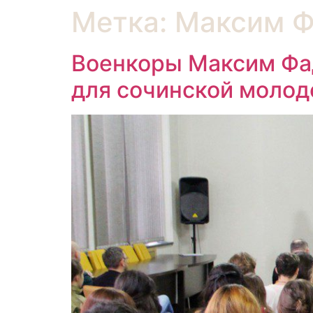
Метка:
Максим Ф
Военкоры Максим Фад
для сочинской моло