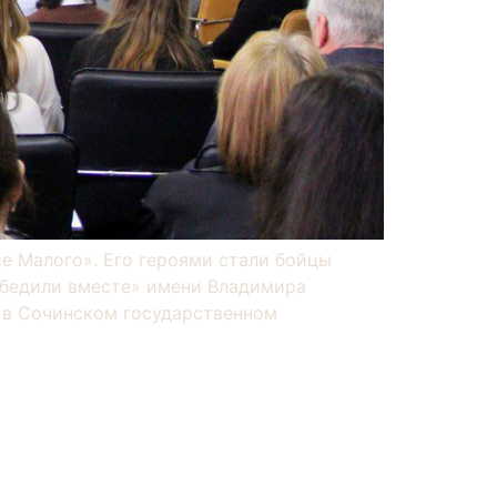
е Малого». Его героями стали бойцы
обедили вместе» имени Владимира
и в Сочинском государственном