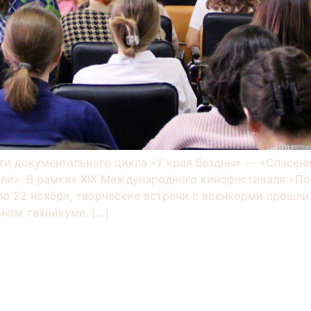
ти документального цикла «У края бездны» — «Спасени
ли». В рамках XIX Международного кинофестиваля «П
по 22 ноября, творческие встречи с военкорми прошл
ном техникуме. […]