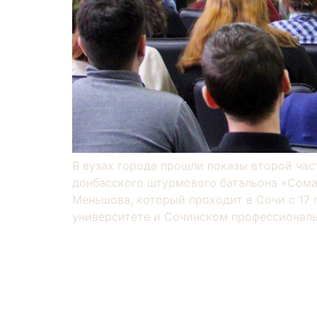
В вузах города прошли показы второй час
донбасского штурмового батальона «Сома
Меньшова, который проходит в Сочи с 17 
университете и Сочинском профессиональ