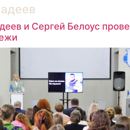
адеев
еев и Сергей Белоус пров
дежи