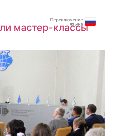
Переключение
языка
ели мастер-классы