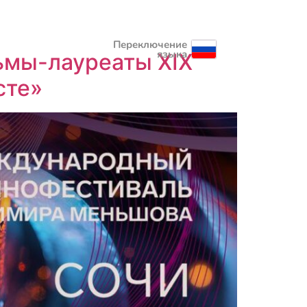
Переключение
языка
ьмы-лауреаты XIX
сте»