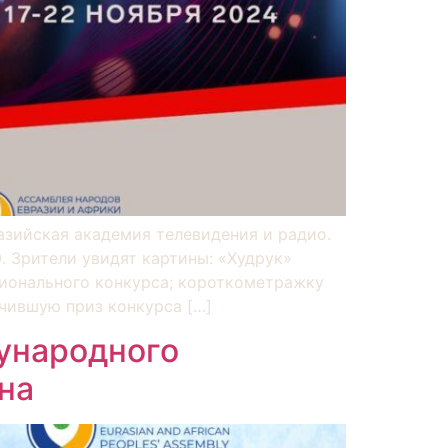
азийская академия телевидения и радио.
0. Зрители увидят картины: «Худрук»
ионального конкурса; короткометражку
чившую приз конкурса […]
ународного
на