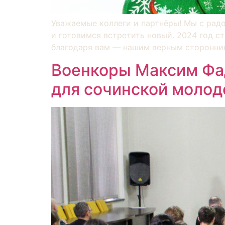
Уважаемые коллеги и партнёры! Мы с рад
и готовимся встретить новый. 2024 год с
благодаря вам — нашим верным сторонника
Военкоры Максим Фад
для сочинской моло