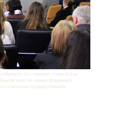
е Малого». Его героями стали бойцы
обедили вместе» имени Владимира
и в Сочинском государственном