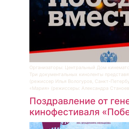
Организаторы: Центральный Дом кинемато
Три документальных киноленты представят 
(режиссер Илья Вологуров, Санкт-Петерб
«Мария» (режиссеры: Александра Станоев
Поздравление от ге
кинофестиваля «Побе