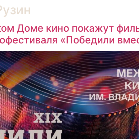
Рузин
ком Доме кино покажут фил
офестиваля «Победили вме