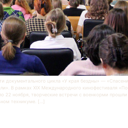
ти документального цикла «У края бездны» — «Спасени
ли». В рамках XIX Международного кинофестиваля «П
по 22 ноября, творческие встречи с военкорми прошл
ном техникуме. […]