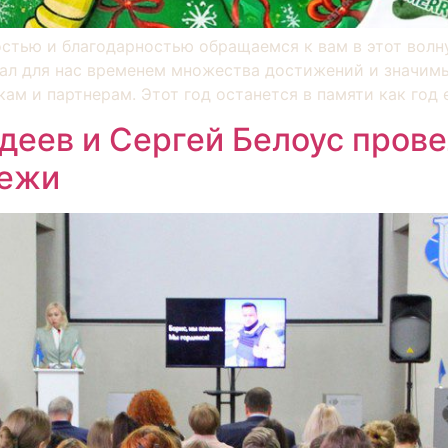
остью и благодарностью обращаемся к вам в этот волн
тал для нас временем множества достижений и значим
м и партнерам. Этот год останется в памяти как год 
еев и Сергей Белоус пров
дежи