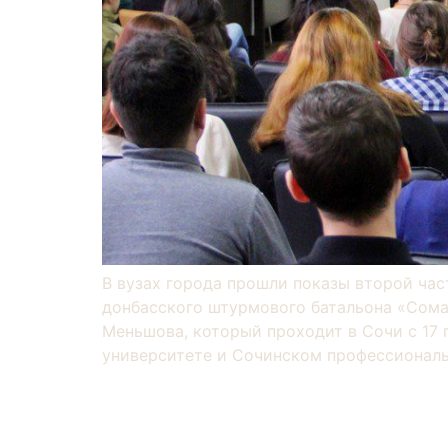
В вузах города прошли показы второй час
донбасского штурмового батальона «Сома
Меньшова, который проходит в Сочи с 17 
университете и Сочинском профессиональ