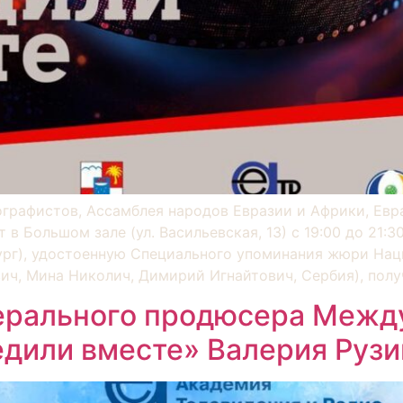
графистов, Ассамблея народов Евразии и Африки, Евр
в Большом зале (ул. Васильевская, 13) с 19:00 до 21:3
ург), удостоенную Специального упоминания жюри Нац
ич, Мина Николич, Димирий Игнайтович, Сербия), полу
нерального продюсера Межд
дили вместе» Валерия Рузи