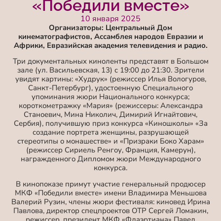
«Победили вместе»
10 января 2025
Организаторы: Центральный Дом
кинематографистов, Ассамблея народов Евразии и
Африки, Евразийская академия телевидения и радио.
Три документальных киноленты представят в Большом
зале (ул. Васильевская, 13) с 19:00 до 21:30. Зрители
увидят картины: «Худрук» (режиссер Илья Вологуров,
Санкт-Петербург), удостоенную Специального
упоминания жюри Национального конкурса;
короткометражку «Мария» (режиссеры: Александра
Станоевич, Мина Николич, Димирий Игнайтович,
Сербия), получившую приз конкурса «Киношколы» «За
создание портрета женщины, разрушающей
стереотипы о монашестве» и «Призраки Боко Харам»
(режиссер Сириель Ренгоу, Франция, Камерун),
награжденного Дипломом жюри Международного
конкурса.
В кинопоказе примут участие генеральный продюсер
МКФ «Победили вместе» имени Владимира Меньшова
Валерий Рузин, члены жюри фестиваля: киновед Ирина
Павлова, директор спецпроектов ОТР Сергей Ломакин,
режиссер, президент МКФ «Флаэртиана» Павел