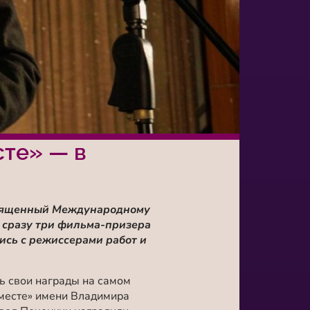
те» — в
освященный Международному
 сразу три фильма-призера
ись с режиссерами работ и
ь свои награды на самом
месте» имени Владимира