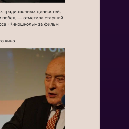
ех традиционных ценностей,
и побед, — отметила старший
урса «Киношколы» за фильм
о кино.