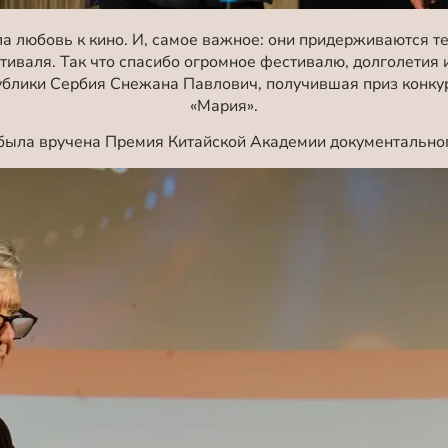
 любовь к кино. И, самое важное: они придерживаются т
тиваля. Так что спасибо огромное фестивалю, долголетия 
ублики Сербия Снежана Павлович, получившая приз конк
«Мария».
была вручена Премия Китайской Академии документальног