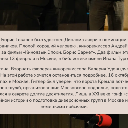
Борис Токарев был удостоен Диплома жюри в номинации 
овников. Плохой хороший человек», кинорежиссер Андрей 
 за фильм «Киноязык Эпохи. Борис Барнет». Два фильм это
аны 13 февраля в Москве, в библиотеке имени Ивана Тург
тина. Взорвать фюрера» кинорежиссера Валерия Удовыдче
На этой работе хочется остановиться подробнее. 16 октяб
пах к Москве, Гитлер был уверен, что ворота Кремля вот-в
 спецслужб, организовавшие Московское подполье, подгот
лся в секрете долгие десятилетия. Лишь в ХХI веке гриф «
йной истории о подготовке диверсионных групп в Москве 
немецкими войсками.