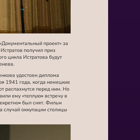
«Документальный проект» за
Истратов получил приз
го цикла Истратова будут
енева.
нкова удостоен диплома
ря 1941 года, когда немецкие
от распахнутся перед ним. Но
овили ему «теплую
»
встречу в
секретно
»
был снят. Фильм
на случай оккупации столицы