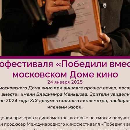
нофестиваля «Победили вмес
московском Доме кино
24 января 2025
 московского Дома кино при аншлаге прошел вечер, п
вместе» имени Владимира Меньшова. Зрители увидели
ре 2024 года
XIX документального киносмотра, пообщал
членами жюри.
дения призеров и дипломантов, которые не смогли получит
ый продюсер Международного кинофестиваля «Победили в