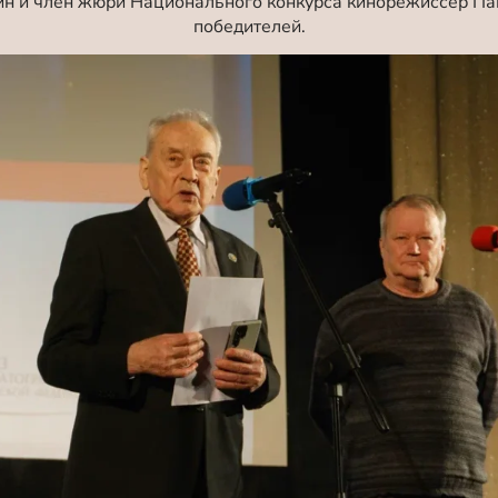
н и член жюри Национального конкурса кинорежиссер Па
победителей.