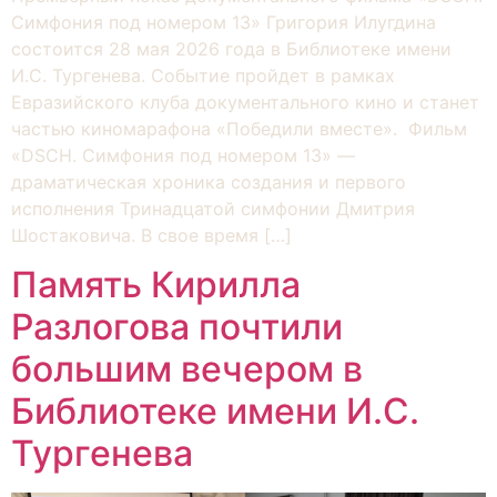
Симфония под номером 13» Григория Илугдина
состоится 28 мая 2026 года в Библиотеке имени
И.С. Тургенева. Событие пройдет в рамках
Евразийского клуба документального кино и станет
частью киномарафона «Победили вместе». Фильм
«DSCH. Симфония под номером 13» —
драматическая хроника создания и первого
исполнения Тринадцатой симфонии Дмитрия
Шостаковича. В свое время […]
Память Кирилла
Разлогова почтили
большим вечером в
Библиотеке имени И.С.
Тургенева