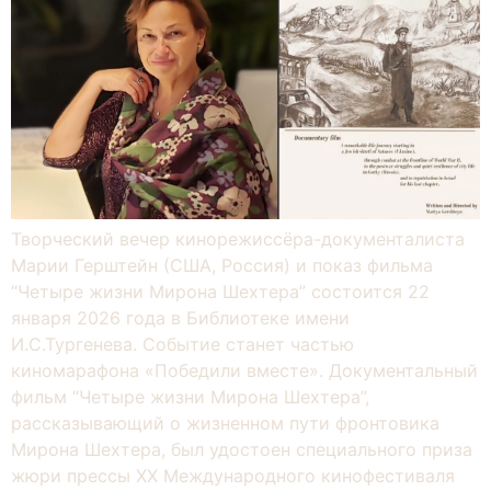
Творческий вечер кинорежиссёра-документалиста
Марии Герштейн (США, Россия) и показ фильма
“Четыре жизни Мирона Шехтера” состоится 22
января 2026 года в Библиотеке имени
И.С.Тургенева. Событие станет частью
киномарафона «Победили вместе». Документальный
фильм “Четыре жизни Мирона Шехтера”,
рассказывающий о жизненном пути фронтовика
Мирона Шехтера, был удостоен специального приза
жюри прессы XX Международного кинофестиваля