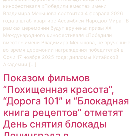
кинофестиваля «Победили вместе» имени
Владимира Меньшова состоится 4 февраля 2026
года в штаб-квартире Ассамблеи Народов Мира. В
рамках церемонии будут вручены: призы XX
Международного кинофестиваля «Победили
вместе» имени Владимира Меньшова, не вручённые
во время церемонии награждения победителей в
Сочи 17 ноября 2025 года; дипломы Китайской
Академии […]
Показом фильмов
“Похищенная красота”,
“Дорога 101” и “Блокадная
книга рецептов” отметят
День снятия блокады
Ленинграда в