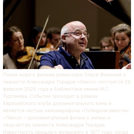
Показ нового фильма режиссера Олеси Фокиной о
пианисте Александре Торадзе «Лексо» состоится 26
февраля 2026 года в Библиотеке имени И.С.
Тургенева. Событие проходит в рамках
Евразийского клуба документального кино и
является частью киномарафона «Победили вместе».
«Лексо» – документальный фильм о жизни и
творчестве пианиста Александра Торадзе.
Известность пришла к музыканту в 1977 году, когда