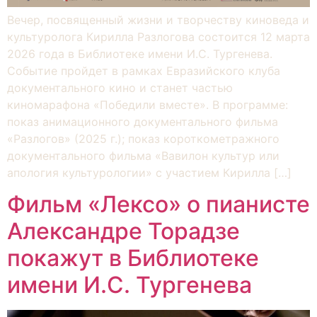
Вечер, посвященный жизни и творчеству киноведа и
культуролога Кирилла Разлогова состоится 12 марта
2026 года в Библиотеке имени И.С. Тургенева.
Событие пройдет в рамках Евразийского клуба
документального кино и станет частью
киномарафона «Победили вместе». В программе:
показ анимационного документального фильма
«Разлогов» (2025 г.); показ короткометражного
документального фильма «Вавилон культур или
апология культурологии» с участием Кирилла […]
Фильм «Лексо» о пианисте
Александре Торадзе
покажут в Библиотеке
имени И.С. Тургенева