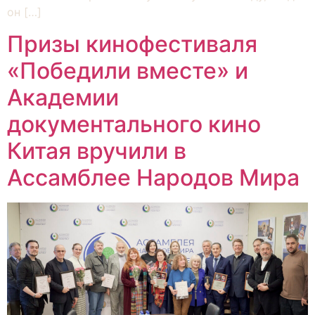
он […]
Призы кинофестиваля
«Победили вместе» и
Академии
документального кино
Китая вручили в
Ассамблее Народов Мира