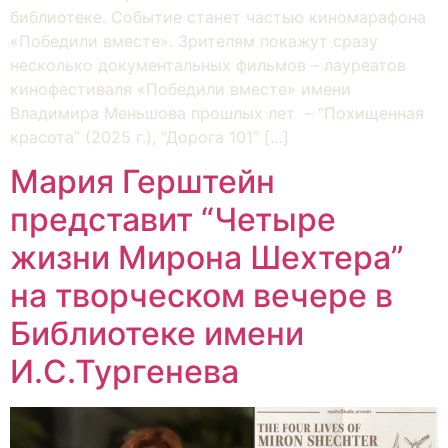
библиотеке. Событие станет частью киномарафона
«Победили вместе». Зрителям покажут сразу
несколько документальных фильмов – лауреатов
кинофестиваля «Победили вместе» имени
Владимира Меньшова прошлых лет – “Похищенная
красота” (2025 г.), “Дорога 101” […]
Мария Герштейн
представит “Четыре
жизни Мирона Шехтера”
на творческом вечере в
Библиотеке имени
И.С.Тургенева