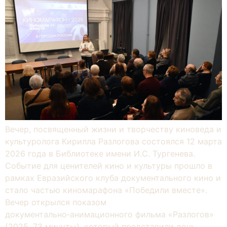
Вечер, посвященный жизни и творчеству киноведа и
культуролога Кирилла Разлогова состоялся 12 марта
2026 года в Библиотеке имени И.С. Тургенева.
Событие для ценителей кино и культуры прошло в
рамках Евразийского клуба документального кино и
стало частью киномарафона «Победили вместе».
Вечер открылся показом
документально‑анимационного фильма «Разлогов»
(2025, 73 минуты), который представили дочь