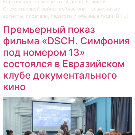
Картина рассказывает о 14 детях Великой
Отечественной войны, сейчас они – знаменитые
артисты, писатели, педагоги и обычные люди. В […]
Премьерный показ
фильма «DSCH. Симфония
под номером 13»
состоялся в Евразийском
клубе документального
кино