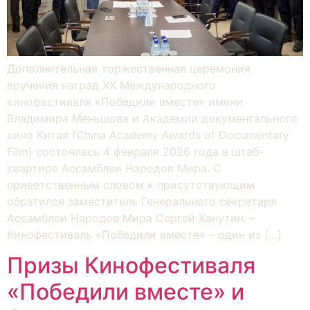
Дополнительная торжественная церемония
вручения наград XX Международного
кинофестиваля «Победили вместе» имени
Владимира Меньшова и Академии документального
кино Китая (Сhina Academy Awards of Documentary
Film) состоялась 4 февраля 2026 года в штаб-
квартире Ассамблеи Народов Мира. С
приветственным словом к присутствующим
обратился заместитель Генерального секретаря
Ассамблеи Народов Мира Сергей Ханутин. –
Кинофестиваль «Победили вместе» – один из […]
Призы Кинофестиваля
«Победили вместе» и