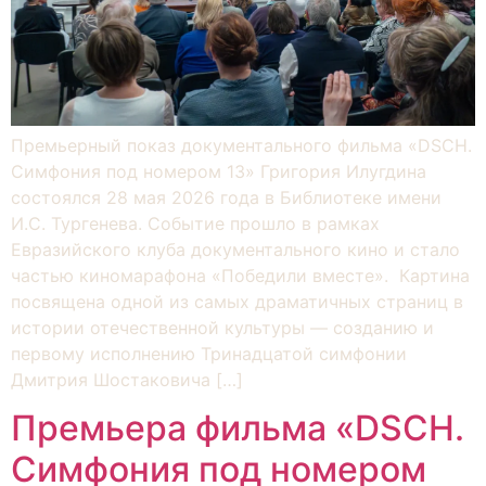
Премьерный показ документального фильма «DSCH.
Симфония под номером 13» Григория Илугдина
состоялся 28 мая 2026 года в Библиотеке имени
И.С. Тургенева. Событие прошло в рамках
Евразийского клуба документального кино и стало
частью киномарафона «Победили вместе». Картина
посвящена одной из самых драматичных страниц в
истории отечественной культуры — созданию и
первому исполнению Тринадцатой симфонии
Дмитрия Шостаковича […]
Премьера фильма «DSCH.
Симфония под номером