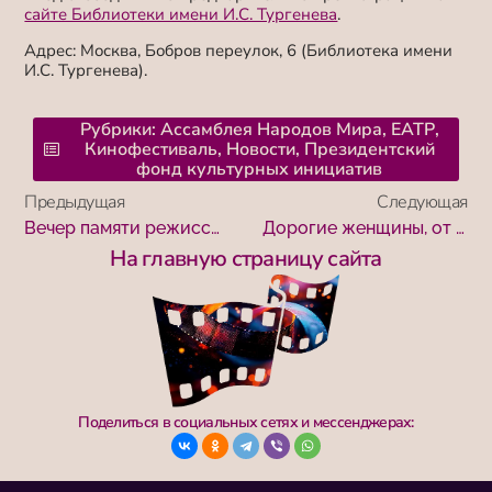
сайте Библиотеки имени И.С. Тургенева
.
Адрес: Москва, Бобров переулок, 6 (Библиотека имени
И.С. Тургенева).
Рубрики:
Ассамблея Народов Мира
,
ЕАТР
,
Кинофестиваль
,
Новости
,
Президентский
фонд культурных инициатив
Предыдущая
Следующая
Вечер памяти режиссера Андрея Шемякина состоится в Библиотеке имени И.С. Тургенева
Дорогие женщины, от всей души поздравляем Вас с Международным женским днем! Счастья, мира, любви, всех благ!
На главную страницу сайта
Поделиться в социальных сетях и мессенджерах: