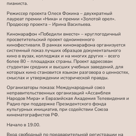
пианиста.
Режиссер проекта Олеся Фокина – двухкратный
лауреат премии «Ника» и премии «Золотой орел».
Продюсер проекта – Ирина Васильева.
Киномарафон «Победили вместе» – круглогодичный
просветительский проект одноименного
кинофестиваля. В рамках киномарафона организуется
системный показ лучших образцов документального
кино в вузах, колледжах и на многих других – всего
более 80 – площадках страны. Проект адресован
студентам средних и высших учебных заведений, для
которых кино становится языком разговора о ценностях,
смыслах и утверждении исторической правды.
Организаторы показа: Международный союз
неправительственных организаций «Ассамблея
Народов Мира» и Евразийская Академия Телевидения и
Радио при поддержке Президентского фонда
культурных инициатив, при содействии Союза
кинематографистов РФ.
Начало в 19.00.
Вход свободный по предварительной регистрации на