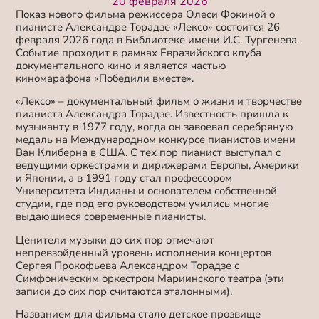
20 февраля 2026
Показ нового фильма режиссера Олеси Фокиной о
пианисте Александре Торадзе «Лексо» состоится 26
февраля 2026 года в Библиотеке имени И.С. Тургенева.
Событие проходит в рамках Евразийского клуба
документального кино и является частью
киномарафона «Победили вместе».
«Лексо» – документальный фильм о жизни и творчестве
пианиста Александра Торадзе. Известность пришла к
музыканту в 1977 году, когда он завоевал серебряную
медаль на Международном конкурсе пианистов имени
Ван Клиберна в США. С тех пор пианист выступал с
ведущими оркестрами и дирижерами Европы, Америки
и Японии, а в 1991 году стал профессором
Университета Индианы и основателем собственной
студии, где под его руководством учились многие
выдающиеся современные пианисты.
Ценители музыки до сих пор отмечают
непревзойденный уровень исполнения концертов
Сергея Прокофьева Александром Торадзе с
Симфоническим оркестром Мариинского театра (эти
записи до сих пор считаются эталонными).
Названием для фильма стало детское прозвище