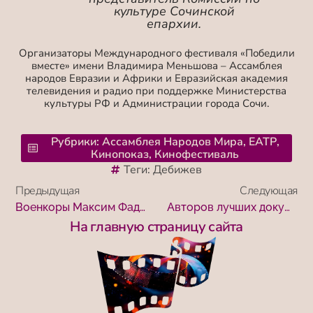
культуре Сочинской
епархии.
Организаторы Международного фестиваля «Победили
вместе» имени Владимира Меньшова – Ассамблея
народов Евразии и Африки и Евразийская академия
телевидения и радио при поддержке Министерства
культуры РФ и Администрации города Сочи.
Рубрики:
Ассамблея Народов Мира
,
ЕАТР
,
Кинопоказ
,
Кинофестиваль
Теги:
Дебижев
Предыдущая
Следующая
Военкоры Максим Фадеев и Сергей Белоус провели мастер-классы для сочинской молодежи
Авторов лучших документальных фильмов XIX Международного кинофестиваля «Победили вместе» наградили в Сочи
На главную страницу сайта