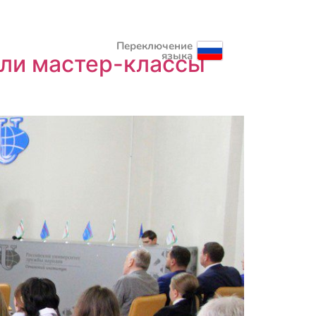
Переключение
языка
ели мастер-классы