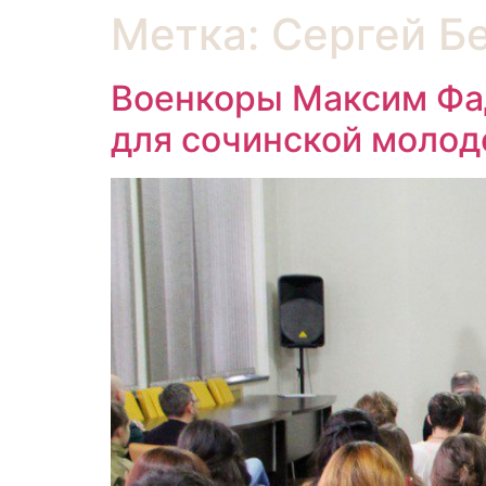
Метка:
Сергей Б
Военкоры Максим Фад
для сочинской моло