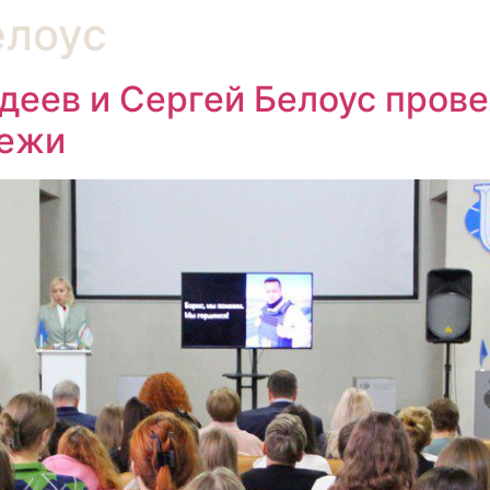
елоус
еев и Сергей Белоус пров
дежи