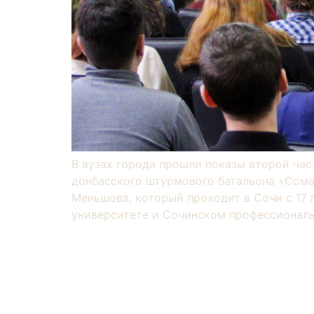
В вузах города прошли показы второй час
донбасского штурмового батальона «Сома
Меньшова, который проходит в Сочи с 17 
университете и Сочинском профессиональ