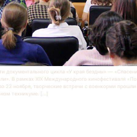
ти документального цикла «У края бездны» — «Спасени
ли». В рамках XIX Международного кинофестиваля «П
по 22 ноября, творческие встречи с военкорми прошл
ном техникуме. […]