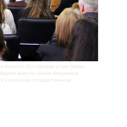
е Малого». Его героями стали бойцы
обедили вместе» имени Владимира
и в Сочинском государственном