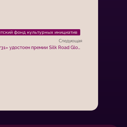
тский фонд культурных инициатив
Следующая
Сериал «Тайна об отряде 731» удостоен премии Silk Road Global News Awards