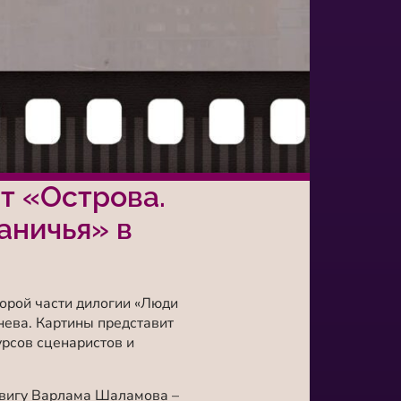
т «Острова.
аничья» в
орой части дилогии
«Люди
нева. Картины представит
урсов сценаристов и
вигу Варлама Шаламова –