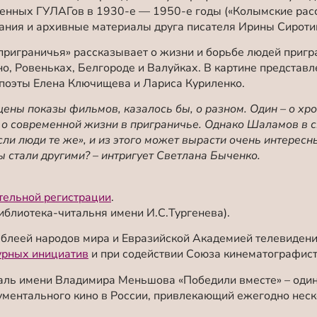
енных ГУЛАГов в 1930-е — 1950-е годы («Колымские расск
ания и архивные материалы друга писателя Ирины Сироти
приграничья
»
рассказывает о жизни и борьбе людей пригр
о, Ровеньках, Белгороде и Валуйках. В картине представ
 поэты Елена Ключищева и Лариса Куриленко.
ены показы фильмов, казалось бы, о разном. Один – о хр
о современной жизни в приграничье. Однако Шаламов в с
ли люди те же», и из этого может вырасти очень интересн
ы стали другими? – интригует Светлана Быченко.
тельной регистрации
.
иблиотека-читальня имени И.С.Тургенева).
блеей народов мира и Евразийской Академией телевидени
урных инициатив
и при содействии Союза кинематографист
ль имени Владимира Меньшова «Победили вместе» – один
ментального кино в России, привлекающий ежегодно неско