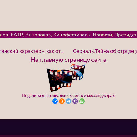
ира
,
ЕАТР
,
Кинопоказ
,
Кинофестиваль
,
Новости
,
Президен
40 стран, диалог с молодежью и «Луганский характер»: как отметит 20-летний юбилей кинофестиваль «Победили вместе»
На главную страницу сайта
Поделиться в социальных сетях и мессенджерах: