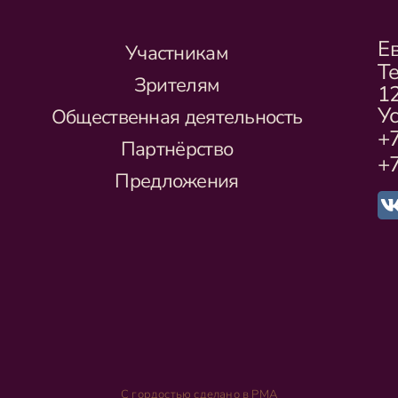
Е
Участникам
Т
Зрителям
1
Ус
Общественная деятельность
+7
Партнёрство
+7
Предложения
С гордостью сделано в РМА