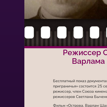
Режиссер С
Варлама 
Бесплатный показ документ
приграничья»
состоится 25 с
режиссер, член Союза кинема
режиссеров Светлана Быченк
Фильм «Острова. Варлам Ша