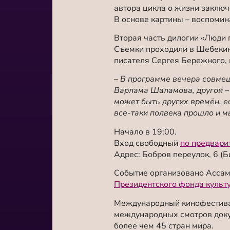
автора
цикла о жизни заключ
В основе картины – воспомин
Вторая часть дилогии
«
Люди 
Съемки проходили в Шебекин
писателя Сергея Бережного,
– В программе вечера совмещ
Варлама Шаламова, другой – 
может быть других времён, ес
все-таки полвека прошло и м
Начало в 19:00.
Вход свободный
по предвари
Адрес:
Бобров переулок, 6 (Б
Событие организовано Ассам
Президентского фонда культ
Международный кинофестива
международных смотров доку
более чем 45 стран мира.