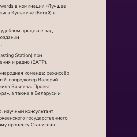
Awards в номинации «Лучшее
ь» в Куньмине (Китай) в
 судебном процессе над
создании
ы.
ting Station) при
ения и радио (ЕАТР).
дународная команда: режиссёр
мэй, сопродюсер Валерий
мила Бакеева. Проект
ра», а также в Беларуси и
о, научный консультант
оокеанского государственного
кому процессу Станислав