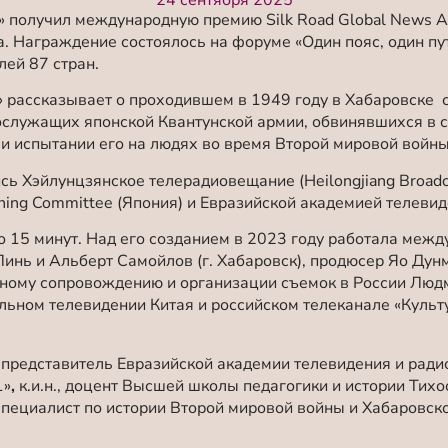
24 сентября 2025
1» получил международную премию Silk Road Global News 
а. Награждение состоялось на форуме «Один пояс, один пут
лей 87 стран.
» рассказывает о проходившем в 1949 году в Хабаровске
ослужащих японской Квантунской армии, обвинявшихся в 
и испытании его на людях во время Второй мировой войн
ь Хэйлунцзянское телерадиовещание (Heilongjiang Broadcas
nning Committee (Япония) и Евразийской академией телевид
по 15 минут. Над его созданием в 2023 году работала меж
инь и Альберт Самойлов (г. Хабаровск), продюсер Яо Дун
нному сопровождению и организации съемок в России Люд
ьном телевидении Китая и российском телеканале «Культу
 представитель Евразийской академии телевидения и ради
1»
,
к.и.н., доцент Высшей школы педагогики и истории Тих
, специалист по истории Второй мировой войны и Хабаровс