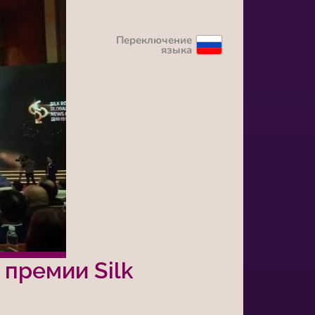
Переключение
языка
 премии Silk