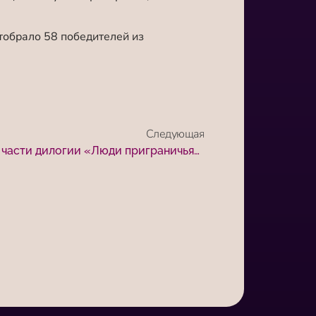
отобрало 58 победителей из
Следующая
Премьерный показ второй части дилогии «Люди приграничья» состоялся в Тургеневской библиотеке