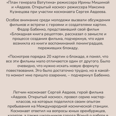
«План генерала Ватутина» режиссера Ирины Мишиной
и «Авдеев. Открытый космос» режиссера Максима
Кузнецова при участии космонавта Сергея Авдеева.
Особое внимание среди молодежи вызвали обсуждения
фильмов и встречи с героями и создателями картин.
Федор Бабенко, представивший свой фильм
«Блокадная книга рецептов», рассказал о замысле и
процессе создания фильма, подчеркнув, что идея
возникла из книги воспоминаний ленинградцев,
переживших блокаду.
«Посмотрев порядка 20 картин о блокаде, я понял, что
все эти фильмы мало отличаются один от другого. Было
очевидно, что нужно искать новую формулу
повествования. Это было достаточно трудно, но в какой-
то момент мне пришло озарение, – подчеркнул Бабенко.
Летчик-космонавт Сергей Авдеев, герой фильма
«Авдеев. Открытый космос», провел серию мастер-
классов, на которых поделился своим опытом
пребывания на Международной космической станции.
Космонавт ответил на вопросы юных оренбуржцев,
кадетов, а также школьников города Ясный о работе в