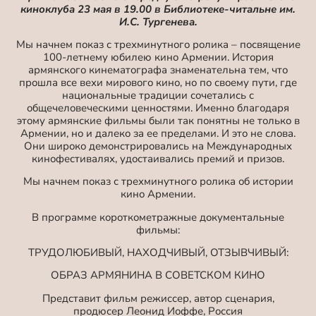
киноклуба 23 мая в 19.00 в Библиотеке-читальне им.
И.С. Тургенева.
Мы начнем показ с трехминутного ролика – посвящение
100-летнему юбилею кино Армении. История
армянского кинематографа знаменательна тем, что
прошла все вехи мирового кино, но по своему пути, где
национальные традиции сочетались с
общечеловеческими ценностями. Именно благодаря
этому армянские фильмы были так понятны не только в
Армении, но и далеко за ее пределами. И это не слова.
Они широко демонстрировались на Международных
кинофестивалях, удостаивались премий и призов.
Мы начнем показ с трехминутного ролика об истории
кино Армении.
В программе короткометражные документальные
фильмы:
ТРУДОЛЮБИВЫЙ, НАХОДЧИВЫЙ, ОТЗЫВЧИВЫЙ:
ОБРАЗ АРМЯНИНА В СОВЕТСКОМ КИНО
Представит фильм режиссер, автор сценария,
продюсер Леонид Иоффе, Россия