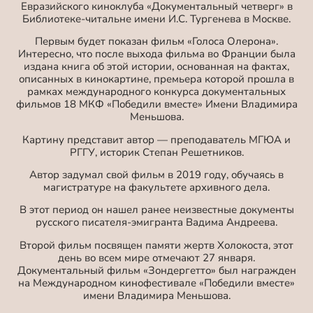
Евразийского киноклуба «Документальный четверг» в
Библиотеке-читальне имени И.С. Тургенева в Москве.
Первым будет показан фильм «Голоса Олерона».
Интересно, что после выхода фильма во Франции была
издана книга об этой истории, основанная на фактах,
описанных в кинокартине, премьера которой прошла в
рамках международного конкурса документальных
фильмов 18 МКФ «Победили вместе» Имени Владимира
Меньшова.
Картину представит автор — преподаватель МГЮА и
РГГУ, историк Степан Решетников.
Автор задумал свой фильм в 2019 году, обучаясь в
магистратуре на факультете архивного дела.
В этот период он нашел ранее неизвестные документы
русского писателя-эмигранта Вадима Андреева.
Второй фильм посвящен памяти жертв Холокоста, этот
день во всем мире отмечают 27 января.
Документальный фильм «Зондергетто» был награжден
на Международном кинофестивале «Победили вместе»
имени Владимира Меньшова.