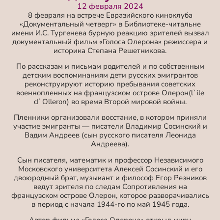
12 февраля 2024
8 февраля на встрече Евразийского киноклуба
«Документальный четверг» в Библиотеке-читальне
имени И.С. Тургенева бурную реакцию зрителей вызвал
документальный фильм «Голоса Олерона» режиссера и
историка Степана Решетникова.
По рассказам и письмам родителей и по собственным
детским воспоминаниям дети русских эмигрантов
реконструируют историю пребывания советских
военнопленных на французском острове Олерон(l`ile
d`Olleron) во время Второй мировой войны.
Пленники организовали восстание, в котором приняли
участие эмигранты — писатели Владимир Сосинский и
Вадим Андреев (сын русского писателя Леонида
Андрее
ва).
Сын писателя, математик и профессор Независимого
Московского университета Алексей Сосинский и его
двоюродный брат, музыкант и философ Егор Резников
ведут зрителя по следам Сопротивления на
французском острове Олерон, которое разворачивались
в период с начала 1944-го по май 1945 года.