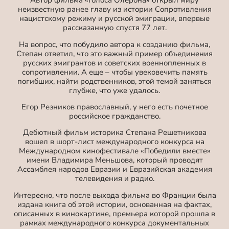
Автор фильма «Голоса Олерона» открыл миру
неизвестную ранее главу из истории Сопротивления
нацистскому режиму и русской эмиграции, впервые
рассказанную спустя 77 лет.
На вопрос, что побудило автора к созданию фильма,
Степан ответил, что это важный пример объединения
русских эмигрантов и советских военнопленных в
сопротивлении. А еще – чтобы увековечить память
погибших, найти родственников, этой темой заняться
глубже, что уже удалось.
Егор Резников православный, у него есть почетное
российское гражданство.
Дебютный фильм историка Степана Решетникова
вошел в шорт-лист международного конкурса на
Международном кинофестивале «Победили вместе»
имени Владимира Меньшова, который проводят
Ассамблея народов Евразии и Евразийская академия
телевидения и радио.
Интересно, что после выхода фильма во Франции была
издана книга об этой истории, основанная на фактах,
описанных в кинокартине, премьера которой прошла в
рамках международного конкурса документальных