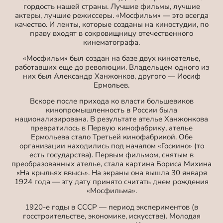
гордость нашей страны. Лучшие фильмы, лучшие
актеры, лучшие режиссеры. «Мосфильм» — это всегда
качество. И ленты, которые созданы на киностудии, по
праву входят в сокровищницу отечественного
кинематографа.
«Мосфильм» был создан на базе двух киноателье,
работавших еще до революции. Владельцем одного из
них был Александр Ханжонков, другого — Иосиф
Ермольев.
Вскоре после прихода ко власти большевиков
кинопромышленность в России была
национализирована. В результате ателье Ханжонкова
превратилось в Первую кинофабрику, ателье
Ермольева стало Третьей кинофабрикой. Обе
организации находились под началом «Госкино» (то
есть государства). Первым фильмом, снятым в
преобразованных ателье, стала картина Бориса Михина
«На крыльях ввысь». На экраны она вышла 30 января
1924 года — эту дату принято считать днем рождения
«Мосфильма».
1920-е годы в СССР — период экспериментов (в
госстроительстве, экономике, искусстве). Молодая