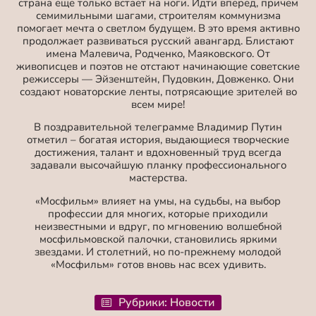
страна еще только встает на ноги. Идти вперед, причем
семимильными шагами, строителям коммунизма
помогает мечта о светлом будущем. В это время активно
продолжает развиваться русский авангард. Блистают
имена Малевича, Родченко, Маяковского. От
живописцев и поэтов не отстают начинающие советские
режиссеры — Эйзенштейн, Пудовкин, Довженко. Они
создают новаторские ленты, потрясающие зрителей во
всем мире!
В поздравительной телеграмме Владимир Путин
отметил – богатая история, выдающиеся творческие
достижения, талант и вдохновенный труд всегда
задавали высочайшую планку профессионального
мастерства.
«Мосфильм» влияет на умы, на судьбы, на выбор
профессии для многих, которые приходили
неизвестными и вдруг, по мгновению волшебной
мосфильмовской палочки, становились яркими
звездами. И столетний, но по-прежнему молодой
«Мосфильм» готов вновь нас всех удивить.
Рубрики:
Новости