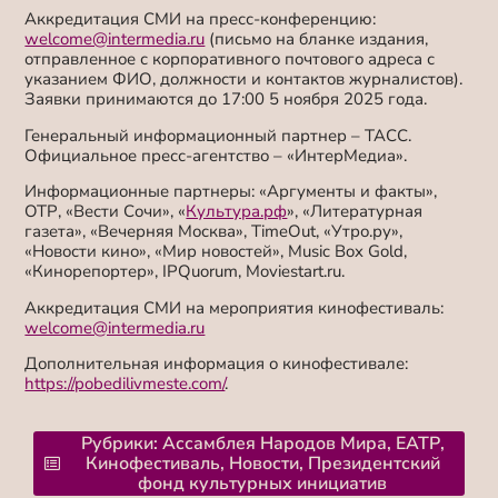
Аккредитация СМИ на пресс-конференцию:
welcome@intermedia.ru
(письмо на бланке издания,
отправленное с корпоративного почтового адреса с
указанием ФИО, должности и контактов журналистов).
Заявки принимаются до 17:00 5 ноября 2025 года.
Генеральный информационный партнер – ТАСС.
Официальное пресс-агентство – «ИнтерМедиа».
Информационные партнеры: «Аргументы и факты»,
ОТР, «Вести Сочи», «
Культура.рф
», «Литературная
газета», «Вечерняя Москва», TimeOut, «Утро.ру»,
«Новости кино», «Мир новостей», Music Box Gold,
«Кинорепортер», IPQuorum,
Moviestart.ru
.
Аккредитация СМИ на мероприятия кинофестиваль:
welcome@intermedia.ru
Дополнительная информация о кинофестивале:
https://pobedilivmeste.com/
.
Рубрики:
Ассамблея Народов Мира
,
ЕАТР
,
Кинофестиваль
,
Новости
,
Президентский
фонд культурных инициатив