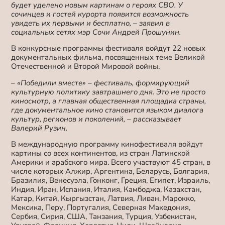
будет уделено новым картинам о героях СВО. У
сочинцев и гостей курорта появится возможность
увидеть их первыми и бесплатно, – заявил в
социальных сетях мэр Сочи Андрей Прошунин.
В конкурсные программы фестиваля войдут 22 новых
документальных фильма, посвященных теме Великой
Отечественной и Второй Мировой войны.
– «Победили вместе» – фестиваль, формирующий
культурную политику завтрашнего дня. Это не просто
киносмотр, а главная общественная площадка страны,
где документальное кино становится языком диалога
культур, регионов и поколений, – рассказывает
Валерий Рузин.
В международную программу кинофестиваля войдут
картины со всех континентов, из стран Латинской
Америки и арабского мира. Всего участвуют 45 стран, в
числе которых Алжир, Аргентина, Беларусь, Болгария,
Бразилия, Венесуэла, Гонконг, Греция, Египет, Израиль,
Индия, Иран, Испания, Италия, Камбоджа, Казахстан,
Катар, Китай, Кыргызстан, Латвия, Ливан, Марокко,
Мексика, Перу, Португалия, Северная Македония,
Сербия, Сирия, США, Танзания, Турция, Узбекистан,