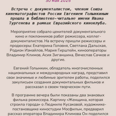
30 мая 2025
Встреча с документалистом, членом Союза 
кинематографистов России Евгением Голынкиным 
прошла в библиотеке-читальне имени Ивана 
Тургенева в рамках Евразийского киноклуба.
Мероприятие собрало ценителей документального
кино и поклонников работ режиссера, коллег-
документалистов. На встречу пришли режиссеры и
продюсеры: Екатерина Головня, Светлана Дальская,
Родион Измайлов, Мария Гирштейн, кинооператоры
Владимир Климов, Асия Зиганшина, Вячеслав Сачков и
другие.
Евгений Голынкин, обладатель многочисленных
национальных и международных наград, представил
свои значимые и любимые зрителем работы, поделился
закулисьем создания документальных фильмов и
рассказал о своем творческом пути.
В программе вечера были показаны два знаковых
фильма режиссера. Картину «Женщина, которая
строила города» о Людмиле Кусаковой, художнике-
постановщике киностудии Мосфильм, предварил
рассказ оператора Владимира Климова Он поделился