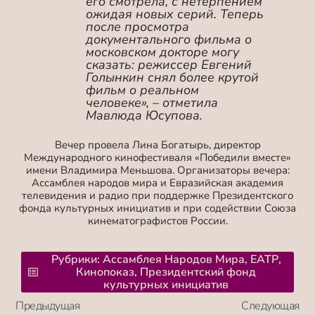
его смотрела, с нетерпением
ожидая новых серий. Теперь
после просмотра
документального фильма о
московском докторе могу
сказать: режиссер Евгений
Голынкин снял более крутой
фильм о реальном
человеке»,
– отметила
Мавлюда Юсупова.
Вечер провела Лина Богатырь, директор
Международного кинофестиваля «Победили вместе»
имени Владимира Меньшова. Организаторы вечера:
Ассамблея народов мира и Евразийская академия
телевидения и радио при поддержке Президентского
фонда культурных инициатив и при содействии Союза
кинематографистов России.
Рубрики:
Ассамблея Народов Мира
,
ЕАТР
,
Кинопоказ
,
Президентский фонд
культурных инициатив
Предыдущая
Следующая