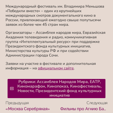
Международный фестиваль
им. Владимира Меньшова
«Победили вместе»
– один из крупнейших
международных смотров документального кино в
России, привлекающий ежегодно свыше полутысячи
заявок из более чем 45 стран мира.
Организаторы – Ассамблея народов мира, Евразийская
Академия телевидения и радио, коммуникативная
группа «Интеллектуальный ресурс» при поддержке
Президентского фонда культурных инициатив,
Министерства культуры РФ и при содействии
Администрации города Сочи.
Заявки на участие в фестивале и дополнительная
информация – на
официальном сайте
.
Рубрики:
Ассамблея Народов Мира
,
ЕАТР
,
Киномарафон
,
Кинопоказ
,
Кинофестиваль
,
Новости
,
Президентский фонд культурных
инициатив
Предыдущая
Следующая
«Москва Серебряная»
Фильмы про Агнию Барто и Жореса Алферова бесплатно покажут в Библиотеке им. И.С.Тургенева