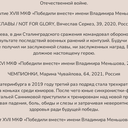
Отечественной войне.
тие XVIII МКФ «Победили вместе» имени Владимира Меньш
ЛАВЫ / NOT FOR GLORY, Вячеслав Серкез, 39, 2020, Росс
ва, в дни Сталинградского сражения командовал обороно
зультате последствий военных ранений и контузий. Будуч
 получил ни заслуженной славы, ни заслуженных наград.
должное настоящему герою.
XVI МКФ «Победили вместе» имени Владимира Меньшова, 2
ЧЕМПИОНКИ, Марина Чувайлова, 64, 2021, Россия
атеринбурга в 2019 году третий раз подряд стала трехкр
 коньках среди юниоров. После чего юные синхронистки-ф
альей Санниковой приступили к тренировкам над новой п
ая падения, боль, обиды и слезы и затрачивая невероятно 
здоровья ради будущей победы.
 XVII МКФ «Победили вместе» имени Владимира Меньшова