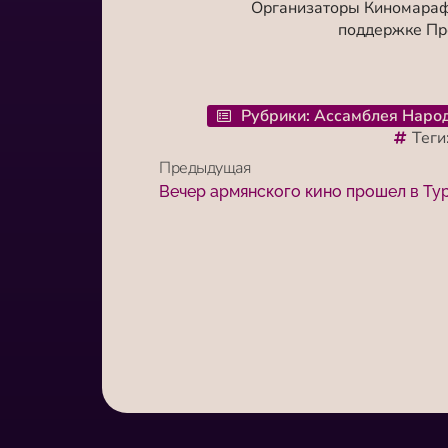
Организаторы Киномарафо
поддержке Пре
Рубрики:
Ассамблея Наро
Теги
Предыдущая
Вечер армянского кино прошел в Ту