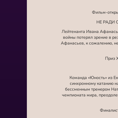
Фильм-откры
НЕ РАДИ С
Лейтенанта Ивана Афанасье
войны потерял зрение в ре
Афанасьев, к сожалению, не
Приз 
Команда «Юность» из Ек
синхронному катанию на
бессменным тренером Нат
чемпионата мира, преодолев
Финалист