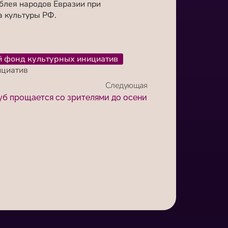
блея народов Евразии при
а культуры РФ.
й фонд культурных инициатив
ициатив
Следующая
уб прощается со зрителями до осени