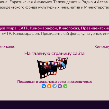
на: Евразийская Академия Телевидения и Радио и Ассам
зидентского фонда культурных инициатив и Министерств
дов Мира
,
ЕАТР
,
Киномарафон
,
Кинопоказ
,
Президентски
:
ЕАТР
,
Киномарафон
,
Президентский фонд культурных ин
ргеневке
Кинокл
На главную страницу сайта
Поделиться в социальных сетях и мессенджерах: