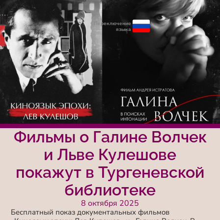
Переключение
языка
Фильмы о Галине Волчек
и Льве Кулешове
покажут в Тургеневской
библиотеке
8 октября 2025
Бесплатный показ документальных фильмов