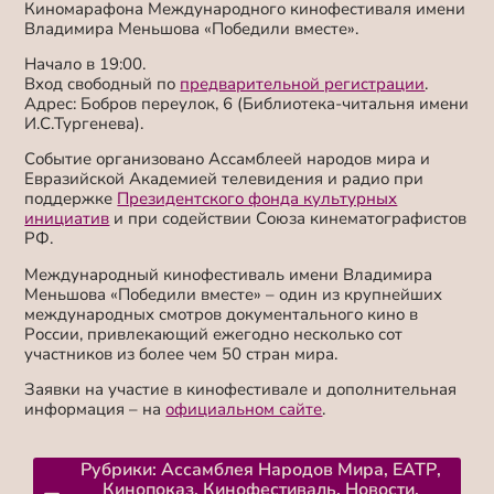
Киномарафона Международного кинофестиваля имени
Владимира Меньшова «Победили вместе».
Начало в 19:00.
Вход свободный по
предварительной регистрации
.
Адрес:
Бобров переулок, 6 (Библиотека-читальня имени
И.С.Тургенева).
Событие организовано Ассамблеей народов мира и
Евразийской Академией телевидения и радио при
поддержке
Президентского фонда культурных
инициатив
и при содействии Союза кинематографистов
РФ.
Международный кинофестиваль имени Владимира
Меньшова «Победили вместе» – один из крупнейших
международных смотров документального кино в
России, привлекающий ежегодно несколько сот
участников из более чем 50 стран мира.
Заявки на участие в кинофестивале и дополнительная
информация – на
официальном сайте
.
Рубрики:
Ассамблея Народов Мира
,
ЕАТР
,
Кинопоказ
,
Кинофестиваль
,
Новости
,