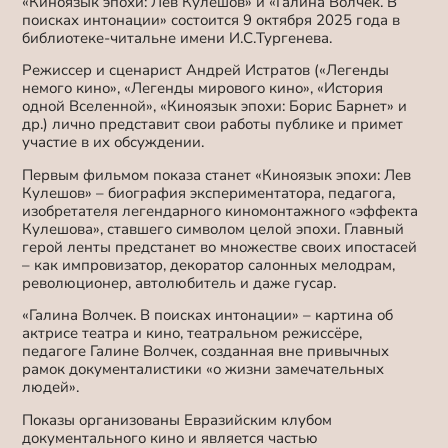
«Киноязык эпохи: Лев Кулешов» и «Галина Волчек. В
поисках интонации» состоится 9 октября 2025 года в
библиотеке-читальне имени И.С.Тургенева.
Режиссер и сценарист Андрей Истратов («Легенды
немого кино», «Легенды мирового кино», «История
одной Вселенной», «Киноязык эпохи: Борис Барнет» и
др.) лично представит свои работы публике и примет
участие в их обсуждении.
Первым фильмом показа станет «Киноязык эпохи: Лев
Кулешов» – биография экспериментатора, педагога,
изобретателя легендарного киномонтажного «эффекта
Кулешова», ставшего символом целой эпохи. Главный
герой ленты предстанет во множестве своих ипостасей
– как импровизатор, декоратор салонных мелодрам,
революционер, автолюбитель и даже гусар.
«Галина Волчек. В поисках интонации» – картина об
актрисе театра и кино, театральном режиссёре,
педагоге
Галине Волчек, созданная вне привычных
рамок документалистики «о жизни замечательных
людей».
Показы организованы Евразийским клубом
документального кино и является частью