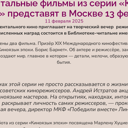
тальные фильмы из серии «
» представят в Москве 13 ф
11 февраля 2025
ентального кино приглашает на творческий вечер режи
численных наград состоится в Библиотеке-читальне имен
лены два фильма. Призёр XIX Международного кинофестив
оязык эпохи. Борис Барнет». Об актере и режиссёре, за
 создают мир. главное в котором — детали, мелочи, образу
бытия.
ах этой серии не просто рассказывается о жизни
оветских кинорежиссеров. Андрей Истратов акц
иноязыке мастеров. На открытиях, находках, инто
, раскрывает личность самих режиссеров, — про
ая вечера, директор МКФ «Победили вместе» Лин
ота из серии «Киноязык эпохи» посвящена Марлену Хуцие