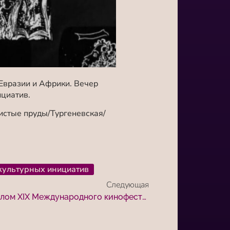
Евразии и Африки. Вечер
циатив.
Чистые пруды/Тургеневская/
культурных инициатив
Следующая
Валерий Рузин вручил диплом XIX Международного кинофестиваля «Победили вместе» Тилуберди Турарбекулы