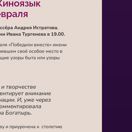
Киноязык
евраля
ссёра Андрея Истратова.
и Ивана Тургенева в 19.00.
аля «Победили вместе» имени
нявшем своё особое место в
ющие узоры быта или узоры
 и творчестве
ентирует внимание
нации. И, уже через
комментировала
а Богатырь.
ву и приурочена к столетию