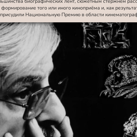
ольшинства биографических лент, сюжетным стержнем расс
 формирование того или иного киноприёма и, как результат
 присудили Национальную Премию в области кинематограф