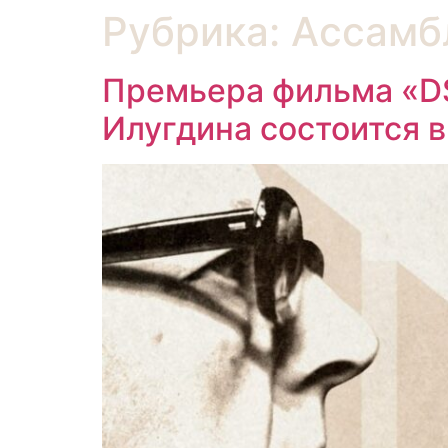
Рубрика:
Ассамб
Премьера фильма «D
Илугдина состоится в