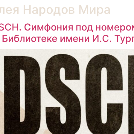
лея Народов Мира
SCH. Симфония под номером
 Библиотеке имени И.С. Тур