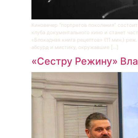
Киновечер “портретов поколения” состоит
клуба документального кино и станет ча
«Блокадная книга рецептов» (11 мин.) реж
абсурд и мистику, окружавшие […]
«Сестру Режину» Вла