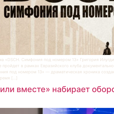
а «DSCH. Симфония под номером 13» Григория Илугдин
е пройдет в рамках Евразийского клуба документальн
ия под номером 13» — драматическая хроника создан
ремя […]
ли вместе» набирает оборо