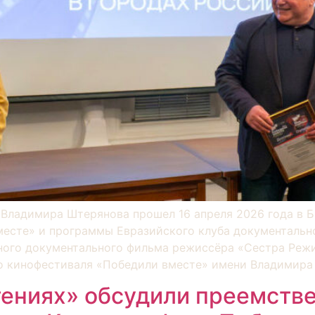
Владимира Штерянова прошел 16 апреля 2026 года в Б
есте» и программы Евразийского клуба документальн
ого документального фильма режиссёра «Сестра Режин
о кинофестиваля «Победили вместе» имени Владимира
тениях» обсудили преемств