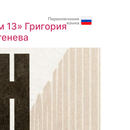
Переключение
языка
 13» Григория
генева