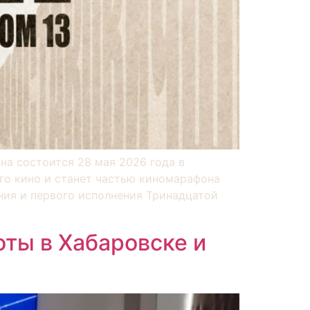
а состоится 28 мая 2026 года в
ого кино и станет частью киномарафона
ия и первого исполнения Тринадцатой
ты в Хабаровске и