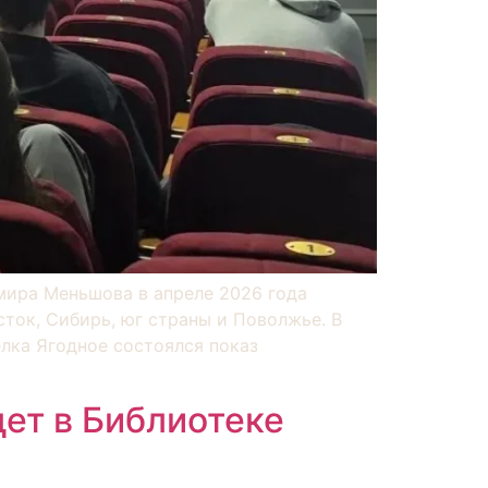
ира Меньшова в апреле 2026 года
ток, Сибирь, юг страны и Поволжье. В
лка Ягодное состоялся показ
ет в Библиотеке