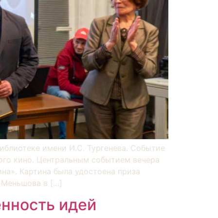
иблиотеке имени И.С. Тургенева. Событие
ого кино. Центральным событием вечера
а». Картина была удостоена приза
 Меньшова в […]
енность идей