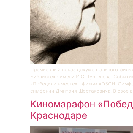
Премьерный показ документального фильм
Библиотеке имени И.С. Тургенева. Событи
«Победили вместе». Фильм «DSCH. Симфон
симфонии Дмитрия Шостаковича. В свое в
Киномарафон «Победи
Краснодаре