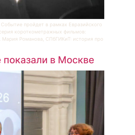
. Событие пройдет в рамках Евразийского
 серия короткометражных фильмов:
ж. Мария Романова, СПбГИКиТ: история про
 показали в Москве