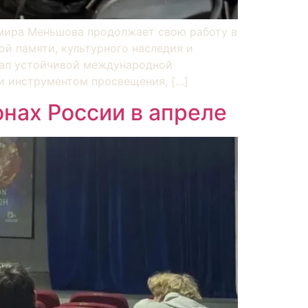
мира Меньшова продолжает свою работу в
й памяти, культурного наследия и
тал устойчивой международной
 и инструментом просвещения, […]
нах России в апреле