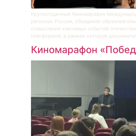
Круглогодичный Киномарафон Международ
регионах России, объединяя образователь
осмысления ключевых событий отечествен
платформой, в рамках которой документал
Киномарафон «Победи