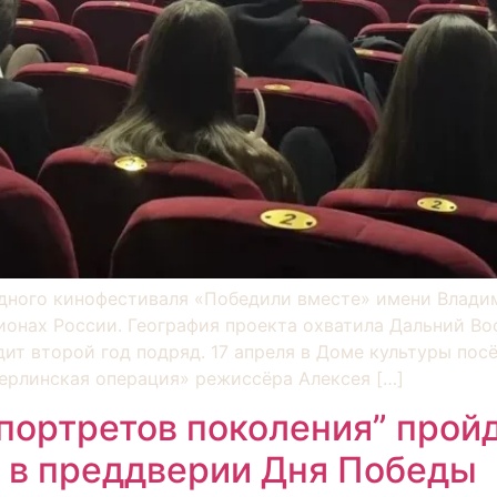
ного кинофестиваля «Победили вместе» имени Владим
ионах России. География проекта охватила Дальний Вос
т второй год подряд. 17 апреля в Доме культуры посё
ерлинская операция» режиссёра Алексея […]
портретов поколения” пройд
а в преддверии Дня Победы