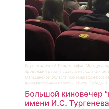
Круглогодичный Киномарафон Международ
продолжил работу сразу в нескольких рег
Магаданской области киномарафон проходи
документальной картины «Путь Победы. Б
Большой киновечер “
имени И.С. Тургенев