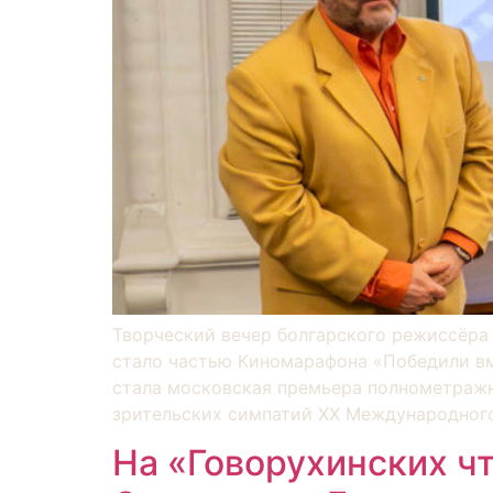
Творческий вечер болгарского режиссёра 
стало частью Киномарафона «Победили вм
стала московская премьера полнометражн
зрительских симпатий XX Международног
На «Говорухинских ч