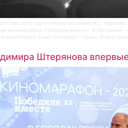
ся 7 мая 2026 года в Библиотеке имени И.С. Тургенева
стью киномарафона «Победили вместе». В программе –
. Федор Бабенко, Санкт-Петербург; «Чушь» (9 мин.) ре
димира Штерянова впервые