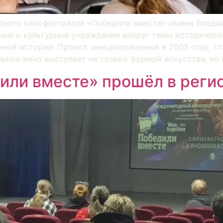
ного кинофестиваля «Победили вместе» имени Влади
ные и культурные учреждения вокруг темы историческо
ной истории. Проект, инициированный в 2005 году, с
ьное кино выступает не только формой искусства, но
ли вместе» прошёл в регио