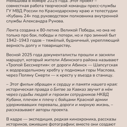
Меньшова в ноябре 2025 года. Этот проект –
совместная работа творческой команды пресс‑службы
ГУ МВД России по Краснодарскому краю и телестудии
«Кубань 24» под руководством полковника внутренней
службы Александра Рунова.
Лента создана к 80‑летию Великой Победы, но она не
только про бои, победы и потери, но и про зимний быт
1942–1943 годов – тяжёлый, будничный, укрепляющий
верность долгу и товариществу
.
Весной 2025 года документалисты прошли и засняли
маршрут, который жители Абинского района называют
«Тропой Бессмертия»: от дороги Абинск — Шапсугская
к водораздельному хребту у подножья горы Маслова,
через Поляну Смерти — к кресту у въезда в станицу.
– Этот фильм обращен к сердцу и памяти нашего края:
историческая правда о Битве за Кавказ звучит в нём
через судьбы людей и героизм сотрудников НКВД
Кубани, плечом к плечу с бойцами Красной армии
удерживавших перевалы, дороги и мирную жизнь, –
рассказывают авторы проекта.
В кадре — экспедиция, редкая кинохроника, рассказы
историков, ожившие фотографии; вместе они создают