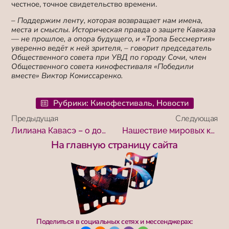
честное, точное свидетельство времени.
– Поддержим ленту, которая возвращает нам имена,
места и смыслы. Историческая правда о защите Кавказа
— не прошлое, а опора будущего, и «Тропа Бессмертия»
уверенно ведёт к ней зрителя, – говорит председатель
Общественного совета при УВД по городу Сочи, член
Общественного совета кинофестиваля «Победили
вместе» Виктор Комиссаренко.
Рубрики:
Кинофестиваль
,
Новости
Предыдущая
Следующая
Лилиана Кавасэ – о документальном кино, экспатах и кинофестивале “Победили вместе”
Нашествие мировых культур в Сочи, юбилей Юрия Полякова и «Трезвое село»: кинофестиваль «Победили вместе» подвел итоги
На главную страницу сайта
Поделиться в социальных сетях и мессенджерах: