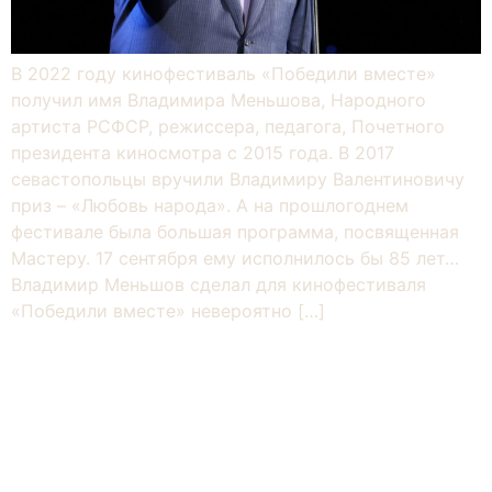
В 2022 году кинофестиваль «Победили вместе»
получил имя Владимира Меньшова, Народного
артиста РСФСР, режиссера, педагога, Почетного
президента киносмотра с 2015 года. В 2017
севастопольцы вручили Владимиру Валентиновичу
приз – «Любовь народа». А на прошлогоднем
фестивале была большая программа, посвященная
Мастеру. 17 сентября ему исполнилось бы 85 лет…
Владимир Меньшов сделал для кинофестиваля
«Победили вместе» невероятно […]