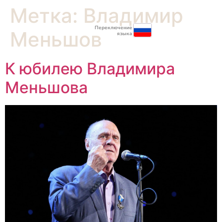
Метка:
Владимир
Переключение
Меньшов
языка
К юбилею Владимира
Меньшова