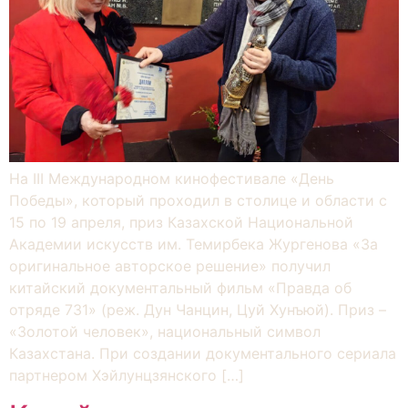
На III Международном кинофестивале «День
Победы», который проходил в столице и области с
15 по 19 апреля, приз Казахской Национальной
Академии искусств им. Темирбека Жургенова «За
оригинальное авторское решение» получил
китайский документальный фильм «Правда об
отряде 731» (реж. Дун Чанцин, Цуй Хунъюй). Приз –
«Золотой человек», национальный символ
Казахстана. При создании документального сериала
партнером Хэйлунцзянского […]