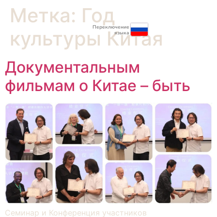
Метка:
Год
Переключение
культуры Китая
языка
Документальным
фильмам о Китае – быть
Семинар и Конференция участников