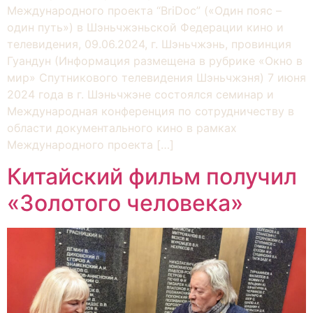
Международного проекта “BriDoc” («Один пояс –
один путь») в Шэньчжэньской Федерации кино и
телевидения, 09.06.2024, г. Шэньчжэнь, провинция
Гуандун (Информация размещена в рубрике «Окно в
мир» Спутникового телевидения Шэньчжэня) 7 июня
2024 года в г. Шэньчжэне состоялся семинар и
Международная конференция по сотрудничеству в
области документального кино в рамках
Международного проекта […]
Китайский фильм получил
«Золотого человека»