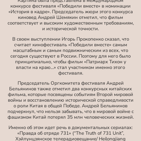
Картина была представлена в международном
конкурсе фестиваля «Победили вместе» в номинации
«История в кадре». Председатель жюри этого конкурса
киновед Андрей Шемякин отметил, что фильм
соответствует и высоким художественным требованиям,
и исторической точности.
В своем выступлении Игорь Прокопенко сказал, что
считает кинофестиваль «Победили вместе» самым
масштабным и самым подвижническим из всех, что
сегодня существуют в России. Поэтому для него было
принципиально, чтобы фильм «Патриарх Тихон у
власти на краю…» стал участником именно этого
фестиваля.
Председатель Оргкомитета фестиваля Андрей
Бельянинов также отметил два конкурсных китайских
фильма, которые посвящены событиям Второй мировой
войны и восстановлению исторической справедливости
о роли Китая в общей Победе. Андрей Бельянинов
подчеркнул, что нельзя забывать, что в мировой войне с
фашизмом Китай потерял 35 млн человеческих жизней.
Именно об этом идет речь в документальных сериалах:
«Правда об отряде 731» (“The Truth of 731 Unit”,
Хэйлунцзянское телерадиовещание/ Heilongjiang