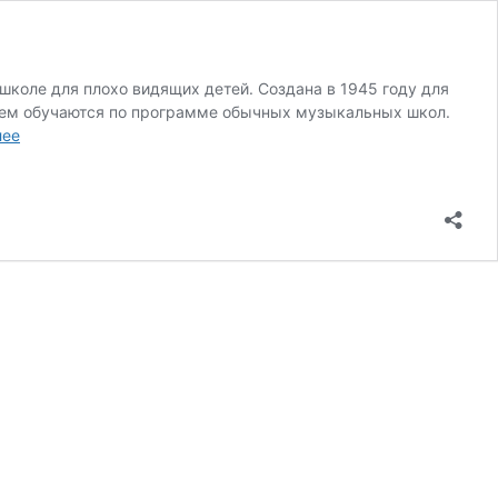
оле для плохо видящих детей. Cоздана в 1945 году для
нием обучаются по программе обычных музыкальных школ.
Представляем
лее
конкурс
социального
фильма