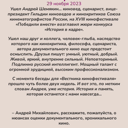
29 ноября 2023
Ушел Андрей Шемякин… киновед, сценарист, вице-
президент Гильдии киноведов и кинокритиков Союза
кинематографистов России, на
XVIII
кинофестивале
«Победили вместе» возглавил жюри конкурса
«История в кадре».
Ушел наш друг и коллега, человек-глыба, наследство
которого как кинокритика, философа, сценариста,
автора документального кино еще предстоит
осмыслить. Друзья пишут: умный, уютный, добрый.
Живой, яркий, внутренне сильный. Неповторимый.
Подлинно русский интеллигент. Мощный талант с
огромной эрудицией, высоким профессионализмом.
С момента беседы для «Вестника кинофестиваля»
прошло чуть более двух недель. И вот это, по метким
словам Андрея, уже история. История и память,
которая останется с нами навсегда…
– Андрей Михайлович, расскажите, пожалуйста, о
нюансах оценки документального, хроникального
кино.