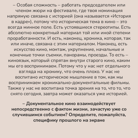
– Особая сложность – работать председателем или
членом жюри на фестивале, где твоя номинация
напрямую связана с историей (она называется «История
в кадре»), потому что историческая тема в кино – это
всегда минное поле. Есть устоявшиеся стереотипы. Есть
абсолютно конкретный материал той или иной степени
проработанности. И есть, наконец, хроника, которая, так
или иначе, связана с этим материалом. Наконец, есть
искусство кино, монтаж, укрупнение, начальные и
конечные точки съемки, панорамы, проезды. То есть –
киноязык, который спрятан внутри старого кино, каким
мы его воспринимаем. Потому что у нас нет отдельного
взгляда на хронику, что очень плохо. У нас не
воспитано историческое мышление в том, как мы
воспринимаем хроникально-документальные фильмы.
Также у нас не воспитана точка зрения на то, что то, что
снято сегодня, завтра может оказаться уже историей.
– Документальное кино взаимодействует
непосредственно с фактом жизни, зачастую уже со
случившимся событием? Определите, пожалуйста,
специфику прошлого на экране