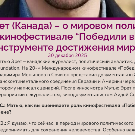
т (Канада) – о мировом по
 кинофестивале “Победили в
нструменте достижения ми
30 декабря 2025
тью Эрет – канадский журналист, политический аналитик, д
oundation. На 20-м Международном кинофестивале «Побед
ладимира Меньшова в Сочи он представил документальный
ансконтинентального соединения Евразии и Америки через
торому написал сценарий. После киносмотра Мэтью Эрет 
роприятии с журналистом, кинодокументалистом Аидой С
.С.: Мэтью, как вы оцениваете роль кинофестиваля «Поб
рене?
Э.:
Я думаю, что сейчас, в период мирового политического
едпринимать для сохранения человечества. Особенно ва