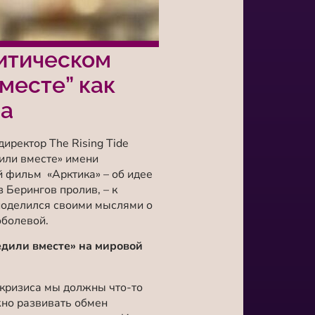
литическом
месте” как
ра
иректор The Rising Tide
или вместе» имени
 фильм «Арктика» – об идее
 Берингов пролив, – к
поделился своими мыслями о
оболевой.
едили вместе» на мировой
 кризиса мы должны что-то
жно развивать обмен