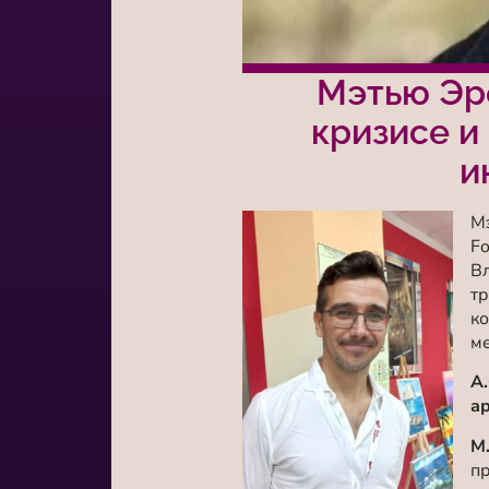
Мэтью Эре
кризисе и
и
Мэ
F
В
тр
ко
ме
А
а
М.
пр