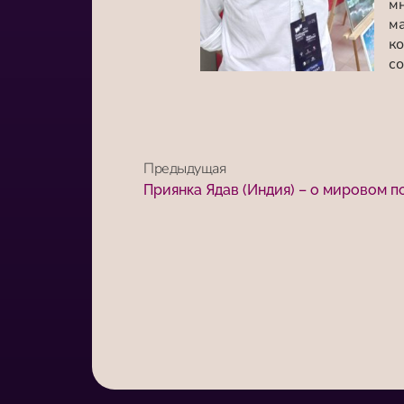
мн
ма
к
со
Предыдущая