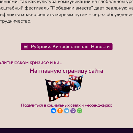
ениями, так как культура коммуникаций на глобальном уро
сштабный фестиваль “Победили вместе” дает реальную над
онфликты можно решить мирным путем – через обсуждени
трудничество.
Рубрики:
Кинофестиваль
,
Новости
Приянка Ядав (Индия) – о мировом политическом кризисе и кинофестивале “Победили вместе” как инструменте мира
На главную страницу сайта
Поделиться в социальных сетях и мессенджерах: