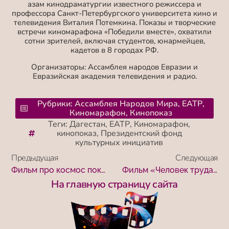
азам кинодраматургии известного режиссера и
профессора Санкт-Петербургского университета кино и
телевидения Виталия Потемкина. Показы и творческие
встречи киномарафона «Победили вместе», охватили
сотни зрителей, включая студентов, юнармейцев,
кадетов в 8 городах РФ.
Организаторы: Ассамблея народов Евразии и
Евразийская академия телевидения и радио.
Рубрики:
Ассамблея Народов Мира
,
ЕАТР
,
Киномарафон
,
Кинопоказ
Теги:
Дагестан
,
ЕАТР
,
Киномарафон
,
кинопоказ
,
Президентский фонд
культурных инициатив
Предыдущая
Следующая
Фильм про космос показали в клубе ВКС
Фильм «Человек труда» показали в Московском долголетии
На главную страницу сайта