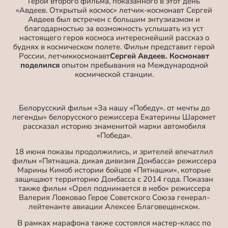
Герой второго фильма, показанного в этот день
«Авдеев. Открытый космос» летчик-космонавт Сергей
Авдеев был встречен с большим энтузиазмом и
благодарностью за возможность услышать из уст
настоящего героя космоса интереснейший рассказ о
буднях в космическом полете. Фильм представит герой
России, летчиккосмонавт
Сергей Авдеев. Космонавт
поделился
опытом пребывания на Международной
космической станции.
Белорусский фильм «За нашу «Победу». от мечты до
легенды» белорусского режиссера Екатерины Шаромет
рассказал историю знаменитой марки автомобиля
«Победа».
18 июня показы продолжились, и зрителей впечатлил
фильм «Пятнашка. дикая дивизия Донбасса» режиссера
Марины Кимоб истории бойцов «Пятнашки», которые
защищают территорию Донбасса с 2014 года. Показан
также фильм «Орел поднимается в небо» режиссера
Валерия Ловковао Герое Советского Союза генерал-
лейтенанте авиации Алексее Благовещенском.
В рамках марафона также состоялся мастер-класс по