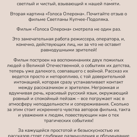
светлый и чистый, взывающий к нашей памяти.
Вторая картина «Голоса Олерона». Почитайте отзыв о
фильме Светланы Купчее-Подоляка.
Фильм «Голоса Олерона» смотрела не один раз.
Это замечательная работа режиссера, оператора, и,
конечно, действующих лиц, ни за что не оставит
равнодушными зрителей!
Фильм построен на воспоминаниях двух пожилых
людей о Великой Отечественной, о событиях их детства,
теперь уже далекого, совпавшего с войной. Рассказ их
ведется просто и неторопливо, с той доверительной
интонацией, которая сразу устанавливает контакт
между рассказчиком и зрителем. Негромкая и
вдумчивая речь, красивый русский язык, окружающий
ровный и спокойный пейзаж – все погружает нас в
атмосферу неподдельности и сопереживания. Сколько
за этим стоит искреннего чувства авторов фильма, такта
и уважения к людям, повествующим нам о тех
трагических событиях!
За кажущейся простотой и безыскусностью их
рассказов стоят глубокие размышления и обдумывание