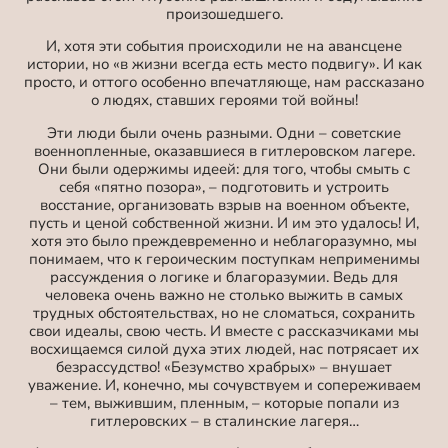
произошедшего.
И, хотя эти события происходили не на авансцене
истории, но «в жизни всегда есть место подвигу». И как
просто, и оттого особенно впечатляюще, нам рассказано
о людях, ставших героями той войны!
Эти люди были очень разными. Одни – советские
военнопленные, оказавшиеся в гитлеровском лагере.
Они были одержимы идеей: для того, чтобы смыть с
себя «пятно позора», – подготовить и устроить
восстание, организовать взрыв на военном объекте,
пусть и ценой собственной жизни. И им это удалось! И,
хотя это было преждевременно и неблагоразумно, мы
понимаем, что к героическим поступкам неприменимы
рассуждения о логике и благоразумии. Ведь для
человека очень важно не столько выжить в самых
трудных обстоятельствах, но не сломаться, сохранить
свои идеалы, свою честь. И вместе с рассказчиками мы
восхищаемся силой духа этих людей, нас потрясает их
безрассудство! «Безумство храбрых» – внушает
уважение. И, конечно, мы сочувствуем и сопереживаем
– тем, выжившим, пленным, – которые попали из
гитлеровских – в сталинские лагеря…