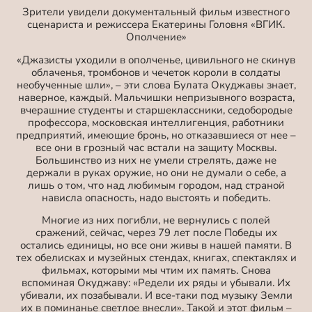
Зрители увидели документальный фильм известного
сценариста и режиссера Екатерины Головня «ВГИК.
Ополчение»
«Джазисты уходили в ополченье, цивильного не скинув
облаченья, тромбонов и чечеток короли в солдаты
необученные шли», – эти слова Булата Окуджавы знает,
наверное, каждый. Мальчишки непризывного возраста,
вчерашние студенты и старшеклассники, седобородые
профессора, московская интеллигенция, работники
предприятий, имеющие бронь, но отказавшиеся от нее –
все они в грозный час встали на защиту Москвы.
Большинство из них не умели стрелять, даже не
держали в руках оружие, но они не думали о себе, а
лишь о том, что над любимым городом, над страной
нависла опасность, надо выстоять и победить.
Многие из них погибли, не вернулись с полей
сражений, сейчас, через 79 лет после Победы их
остались единицы, но все они живы в нашей памяти. В
тех обелисках и музейных стендах, книгах, спектаклях и
фильмах, которыми мы чтим их память. Снова
вспоминая Окуджаву: «Редели их ряды и убывали. Их
убивали, их позабывали. И все-таки под музыку Земли
их в поминанье светлое внесли». Такой и этот фильм –