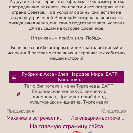
А другие, тоже герои, этого фильма – белоэмигранты,
пострадавшие от советской власти и все потерявшие в
стране Советов. Но в условиях войны они встали на
сторону утраченной Родины. Невзирая на опасность,
рискуя ежедневно, они тайно подготавливали условия
для высадки на острове союзников.
И тем самым приблизили Победу.
Большое спасибо авторам фильма за талантливый и
искренний рассказ о страшных и героических событиях
нашей истории!
Рубрики:
Ассамблея Народов Мира
,
ЕАТР
,
Кинопоказ
Теги:
билиотека имени Тургенева
,
ЕАТР
,
Евразийский киноклуб
,
киноклуб
,
кинопоказ
,
Президентский фонд
культурных инициатив
,
Тургеневка
Предыдущая
Следующая
Махачкала встречает киномарафон «Победили вместе»
Легендарная встреча в «Орленке»
На главную страницу сайта