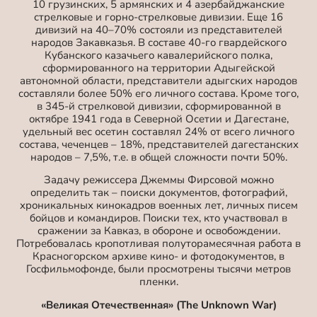
10 грузинских, 5 армянских и 4 азербайджанские
стрелковые и горно-стрелковые дивизии. Еще 16
дивизий на 40–70% состояли из представителей
народов Закавказья. В составе 40-го гвардейского
Кубанского казачьего кавалерийского полка,
сформированного на территории Адыгейской
автономной области, представители адыгских народов
составляли более 50% его личного состава. Кроме того,
в 345-й стрелковой дивизии, сформированной в
октябре 1941 года в Северной Осетии и Дагестане,
удельный вес осетин составлял 24% от всего личного
состава, чеченцев – 18%, представителей дагестанских
народов – 7,5%, т.е. в общей сложности почти 50%.
Задачу режиссера Джеммы Фирсовой можно
определить так – поиски документов, фотографий,
хроникальных кинокадров военных лет, личных писем
бойцов и командиров. Поиски тех, кто участвовал в
сражении за Кавказ, в обороне и освобождении.
Потребовалась кропотливая полуторамесячная работа в
Красногорском архиве кино- и фотодокументов, в
Госфильмофонде, были просмотрены тысячи метров
пленки.
«Великая Отечественная» (The Unknown War)