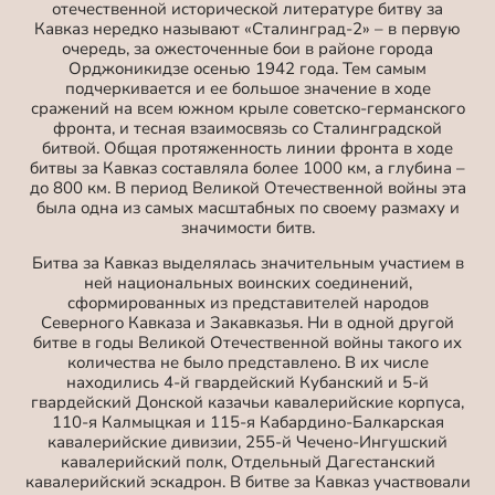
отечественной исторической литературе битву за
Кавказ нередко называют «Сталинград-2» – в первую
очередь, за ожесточенные бои в районе города
Орджоникидзе осенью 1942 года. Тем самым
подчеркивается и ее большое значение в ходе
сражений на всем южном крыле советско-германского
фронта, и тесная взаимосвязь со Сталинградской
битвой. Общая протяженность линии фронта в ходе
битвы за Кавказ составляла более 1000 км, а глубина –
до 800 км. В период Великой Отечественной войны эта
была одна из самых масштабных по своему размаху и
значимости битв.
Битва за Кавказ выделялась значительным участием в
ней национальных воинских соединений,
сформированных из представителей народов
Северного Кавказа и Закавказья. Ни в одной другой
битве в годы Великой Отечественной войны такого их
количества не было представлено. В их числе
находились 4-й гвардейский Кубанский и 5-й
гвардейский Донской казачьи кавалерийские корпуса,
110-я Калмыцкая и 115-я Кабардино-Балкарская
кавалерийские дивизии, 255-й Чечено-Ингушский
кавалерийский полк, Отдельный Дагестанский
кавалерийский эскадрон. В битве за Кавказ участвовали