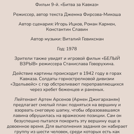
Фильм 9-й. «Битва за Кавказ»
Режиссер, автор текста Джемма Фирсова-Микоша
Автор сценария: Игорь Ицков, Роман Кармен,
Константин Славин
Автор музыки: Виталий Гевиксман
Год: 1978
Зрители также увидят и игровой фильм «БЕЛЫЙ
ВЗРЫВ» режиссера Станислава Говорухина.
Действие картины происходит в 1942 году в горах
Кавказа. Солдаты горнострелковой дивизии
«Эдельвейс» с гор обстреливают переправляющихся
через хребет беженцев и раненых.
Лейтенант Артем Арсенов (Армен Джигарханян)
предлагает смелый план: подняться на вершину и
взорвать снеговую шапку, чтобы образовавшаяся
лавина обрушилась на вражеские позиции. Сам он
безуспешно пытался покорить эту вершину еще в
довоенное время. Для выполнения задания он набирает
группу из шести человек, среди которых есть как