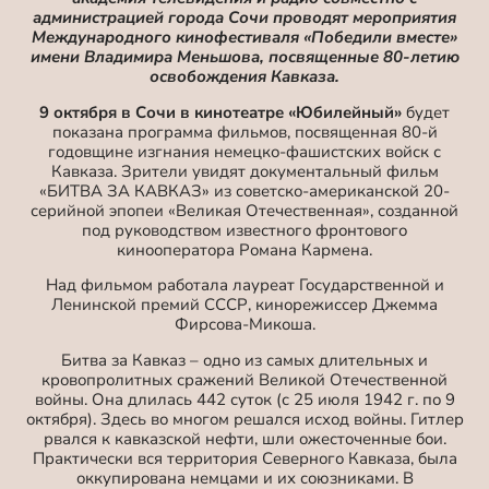
администрацией города Сочи проводят мероприятия
Международного кинофестиваля «Победили вместе»
имени Владимира Меньшова, посвященные 80-летию
освобождения Кавказа.
9 октября в Сочи в кинотеатре «Юбилейный»
будет
показана программа фильмов, посвященная 80-й
годовщине изгнания немецко-фашистских войск с
Кавказа. Зрители увидят документальный фильм
«БИТВА ЗА КАВКАЗ» из советско-американской 20-
серийной эпопеи «Великая Отечественная», созданной
под руководством известного фронтового
кинооператора Романа Кармена.
Над фильмом работала лауреат Государственной и
Ленинской премий СССР, кинорежиссер Джемма
Фирсова-Микоша.
Битва за Кавказ – одно из самых длительных и
кровопролитных сражений Великой Отечественной
войны. Она длилась 442 суток (с 25 июля 1942 г. по 9
октября). Здесь во многом решался исход войны. Гитлер
рвался к кавказской нефти, шли ожесточенные бои.
Практически вся территория Северного Кавказа, была
оккупирована немцами и их союзниками. В