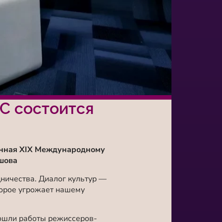
СС состоится
енная
XIX Международному
шова
ничества. Диалог культур —
торое угрожает нашему
вошли работы режиссеров-