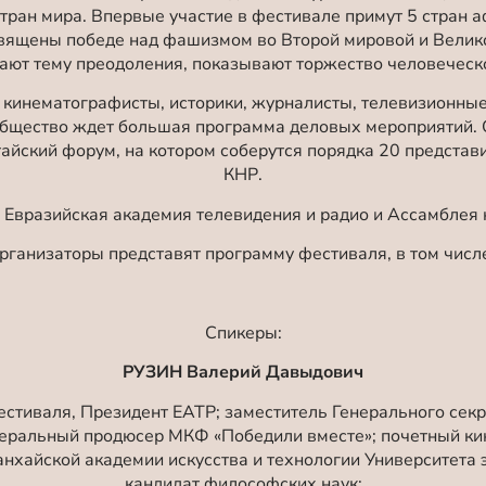
стран мира. Впервые участие в фестивале примут 5 стран а
вящены победе над фашизмом во Второй мировой и Велико
ают тему преодоления, показывают торжество человеческо
 кинематографисты, историки, журналисты, телевизионные
бщество ждет большая программа деловых мероприятий. О
айский форум, на котором соберутся порядка 20 представ
КНР.
 Евразийская академия телевидения и радио и Ассамблея 
ганизаторы представят программу фестиваля, в том числ
Спикеры:
РУЗИН Валерий Давыдович
естиваля,
Президент ЕАТР;
заместитель Генерального сек
неральный продюсер МКФ «Победили вместе»; почетный ки
хайской академии искусства и технологии Университета э
кандидат философских наук;