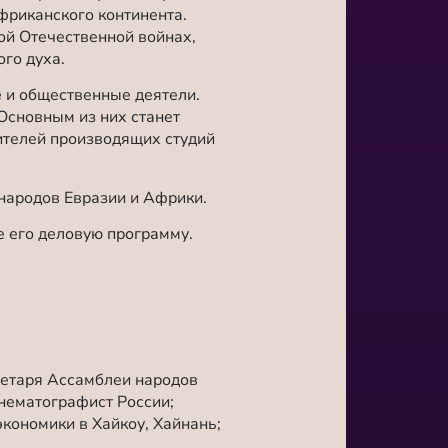
фриканского континента.
й Отечественной войнах,
го духа.
 и общественные деятели.
сновным из них станет
ителей производящих студий
народов Евразии и Африки.
е его деловую программу.
ретаря Ассамблеи народов
нематографист России;
кономики в Хайкоу, Хайнань;