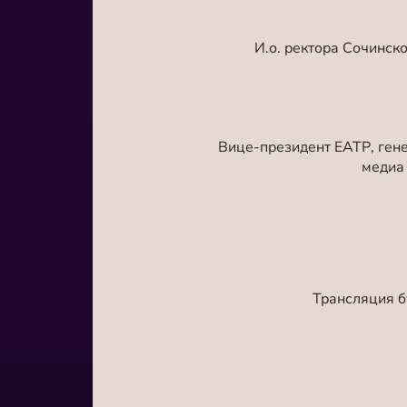
И.о. ректора Сочинск
Вице-президент ЕАТР,
ген
медиа
Трансляция б